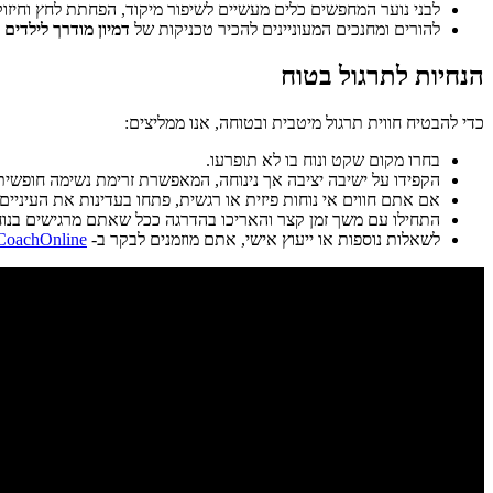
לבני נוער המחפשים כלים מעשיים לשיפור מיקוד, הפחתת לחץ וחיזו
להורים ומחנכים המעוניינים להכיר טכניקות של
דמיון מודרך לילדים
ו
הנחיות לתרגול בטוח
כדי להבטיח חווית תרגול מיטבית ובטוחה, אנו ממליצים:
בחרו מקום שקט ונוח בו לא תופרעו.
הקפידו על ישיבה יציבה אך נינוחה, המאפשרת זרימת נשימה חופשית
אם אתם חווים אי נוחות פיזית או רגשית, פתחו בעדינות את העיניים
התחילו עם משך זמן קצר והאריכו בהדרגה ככל שאתם מרגישים בנוח
לשאלות נוספות או ייעוץ אישי, אתם מוזמנים לבקר ב-
CoachOnline — מדיטציה ואימון איש