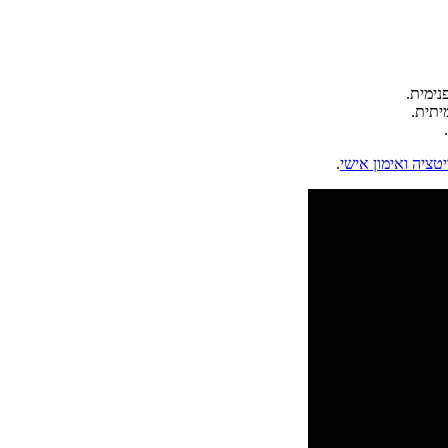
נימית.
תית.
.