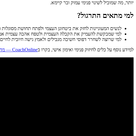
יותר, מה שמוביל לשינוי פנימי עמוק ובר קיימא.
למי מתאים התרגול?
לנשים המעוניינות לחזק את ביטחונן העצמי ולפתח תחושת מסוגלות פ
למי שמבקשת להעמיק את הקבלה העצמית ולטפח אהבה עצמית אמי
למי שרוצה לשחרר דפוסי חשיבה מגבילים ולאמץ גישה חיובית לחיים.
למידע נוסף על כלים לחיזוק פנימי ואימון אישי, בקרו ב
CoachOnline — מדיטציה ואימון אישי