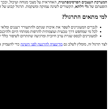
המערכת העצבים הפרסימפתטית
, האחראית על מצבי מנוחה ועיכול, ובכ
הופעתם של
גלי דלתא
, הקשורים לשינה עמוקה ומשקמת. תרגול קבוע של ה
למי מתאים התרגול?
לגברים המעוניינים לשפר את איכות שנתם ולהתעורר רעננים ומלאי א
לכל מי שמחפש דרך טבעית ועוצמתית להרפות ממתחי היום ולהיכנס 
למעוניינים לבסס שגרת ערב חיובית ומרגיעה שתתרום לשיפור כללי של
לצד תרגול זה, מומלץ לשלב גם
מדיטציה להרגעה לפני השינה
כדי להעמיק א