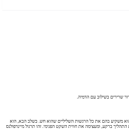
נים בגופו, תוך כדי דמיון שהוא משקיע בהם את כל הרגשות השליליים שהוא חש. בשלב הבא, הוא
תהליך ברקע, ומעצימה את חווית השקט הפנימי. זהו תרגול מיינדפולנס