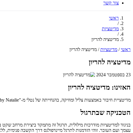
צור קשר
ראשי
/
מדיטציות
/
מדיטציה להריון
ראשי
/
מדיטציות
/
מדיטציה להריון
מדיטציה להריון
23 בספטמבר 2024
האזינו: מדיטציה להריון
מדיטציית חיבור באמצעות צליל ומוזיקה, בהנחייתה של נטלי מ-"Love Evolution by Natalie", מציעה לך 8 דקות של שקט עמוק וחיבור פנימי, המותאמות במיוחד לתקופת ההריון המופלאה.
הטכניקה שבתרגול
בניגוד למדיטציות מודרכות מילולית, תרגול זה מתמקד ביצירת מרחב שקט
עצמך ועם העובר. זוהי הזדמנות לתרגל מיינדפולנס דרך הקשבה פנימית, לל