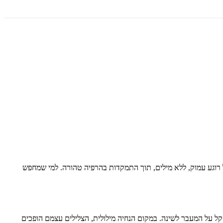
זה. במשך 28 דקות, תאפשרו לצלילים להוביל אתכם למצב של רוגע עמוק, ללא מילים, תוך התמקדות בהרפיה טהורה. למי שמחפש
 מצב של רוגע עמוק ולהקל על המעבר לשינה. במקום הנחיה מילולית, הצלילים עצמם הופכים