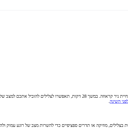
התכוננו לשקוע בשינה עמוקה ומרעננת עם מדיטציית סאונד ייחודית זו, בהנחיית ניר קראו
פני השינה
.
טציית סאונד (Sound Meditation), גישה המשתמשת בצלילים, מוזיקה או תדרים ספציפיים כדי להשרות