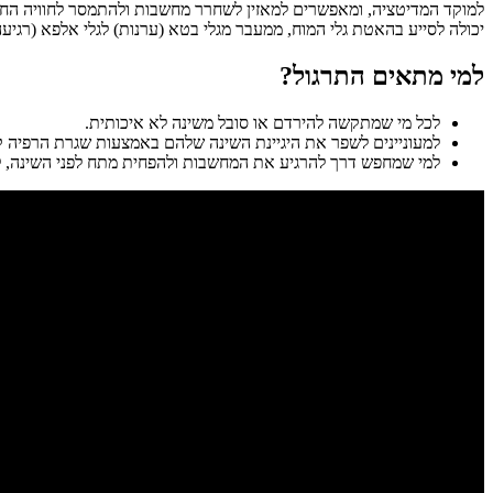
למוקד המדיטציה, ומאפשרים למאזין לשחרר מחשבות ולהתמסר לחוויה החושי
יכולה לסייע בהאטת גלי המוח, ממעבר מגלי בטא (ערנות) לגלי אלפא (רגיע
למי מתאים התרגול?
לכל מי שמתקשה להירדם או סובל משינה לא איכותית.
למעוניינים לשפר את היגיינת השינה שלהם באמצעות שגרת הרפיה ק
למי שמחפש דרך להרגיע את המחשבות ולהפחית מתח לפני השינה, לל