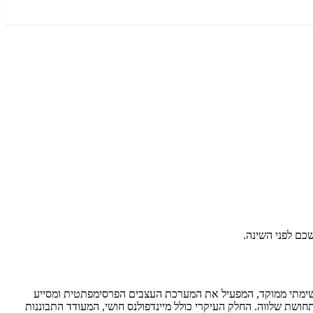
 נשימתי ממוקד, המפעיל את המערכת העצבים הפרסימפתטית ומסייע
שת שלווה. החלק העיקרי כולל מיינדפולנס חושי, המעודד התבוננות