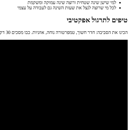
למי שישן שינה שטחית ורוצה שינה עמוקה ומשקמת
לכל מי שרוצה לנצל את שעות השינה גם לעבודה על עצמי
טיפים לתרגול אפקטיבי
הכינו את הסביבה: חדר חשוך, טמפרטורה נוחה, אוזניות. כבו מסכים 30 דקות לפני. תנו לשמע לנגן ברמת עוצמה נמוכה, כדי שהגלים יהיו נוחים לאורך כל הלילה. מותר להירדם תוך כדי הנגינה — זה אפילו רצוי.