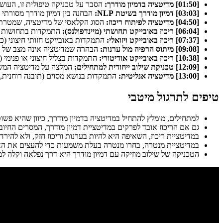
[01:50] מדיטציה בדמיון מודרך:
הסבר על טכניקה טיפולית זו, העוש
[03:03] דמיון מודרך בשיטת NLP:
הבחנה בין דמיון מודרך מסורתי לגישת ה-NLP, המכוונת למטרות ספציפיות ומשלבת טכניקות שפה ייחודיות. סו
[04:50] מדיטציה לפיתוח ריכוז:
הסוג הקלאסי של מדיטציה, שמטרתו 
[06:04] ריכוז באובייקט תחושתי (מיינדפולנס):
התמקדות בתחושות הג
[07:37] ריכוז באובייקט ויזואלי:
התמקדות באובייקט חזותי חיצוני (כמ
[09:08] מיתוס הרפיה מול ערנות:
הבהרה שמדיטציה אינה מצב של חצי
[10:38] ריכוז באובייקט אודיטורי:
התמקדות בצליל חיצוני או פנימי 
[12:09] טכניקת שילוב ייחודית למתחילים:
המלצה על מדיטציה המשל
[13:00] מדיטציה אנליטית:
התמקדות בנושא מסוים (תובנה רוחנית, ב
טיפים לתרגול מיטבי
למתחילים, מומלץ להתחיל במדיטציה בדמיון מודרך, כיוון שהיא פשוט
גם אם הריכוז אובד לפרקים במדיטציית דמיון מודרך, המסרים החיוב
במדיטציית ריכוז, השאיפה היא להיות בערנות וריכוז חזק, ולא להירדם
במדיטציית מנטרה, בחרו מנטרה בעלת משמעות כדי להעצים את הא
הטכניקה של שילוב מוזיקה עם דמיון מודרך היא דרך נפלאה וקלה ל