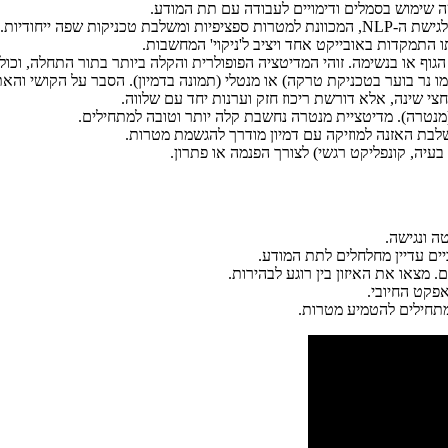
ה שימוש בסמלים ודימויים לעבודה עם תת המודע.
ג זה מומלץ במיוחד למתחילים.
התמקדות באובייקט אחד ויציב ל'ניקוי' המחשבות.
וף או בנשימה. זוהי המדיטציה הפופולרית והקלה ביותר בתור התחלה, וכו
ו נר בוער בטכניקת טרקה) או מנטלי (תמונה בדמיון). הסבר על הקושי והאת
 שינה, אלא דורשת ריכוז חזק וערנות יחד עם שלווה.
(מנטרה). מדיטציית מנטרה נחשבת קלה יותר וטובה למתחילים.
בת האזנה למוזיקה עם דמיון מודרך להגשמת מטרות.
עיה, קונפליקט רגשי) לצורך הפנמה או פתרון.
ה ונגישה.
יים עדיין מחלחלים לתת המודע.
. מצאו את האיזון בין רוגע לבהירות.
פקט החיובי.
מתחילים להטמיע מטרות.