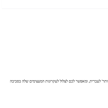
 של לואיז היי. ערוץ giladyd תרגם בקפידה את 'כללים לחיים טובים יותר' לעברית, ומאפשר לכם לצלול לעקרונות המעצימים שלה בסביבה