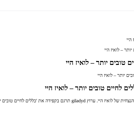
הקלטה נדירה זו, בת 18 דקות, מציעה הזדמנות ייחודית לספוג את חוכמתה הנצחית