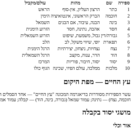
ספירה
שם
מהות
עולם/מקביל
1
כתר
הרצון העליון, אין-סוף
הראש
2
חוכמה
הברק הראשוני, אינטואיציה
הימין
3
בינה
הבנה, עיבוד, אם הבנים
השמאל
4
חסד
אהבה, נתינה, חסד
הזרוע הימנית
5
גבורה/דין
גבול, משמעת, שיפוט
הזרוע השמאלית
6
תפארת
יופי, שיווי משקל, לב
הלב
7
נצח
נצחיות, ניצחון, יצירתיות
הרגל הימנית
8
הוד
הדר, ענוה, מקצב
הרגל השמאלית
9
יסוד
יסוד, חיבור, פוריות
המרכז
10
מלכות
ממלכה, עולם הפיזי, שכינה
הגוף כולו
עץ החיים — מפת היקום
עשר הספירות מסודרות בדיאגרמה המכונה "עץ החיים" — אחד הסמלים המרכ
חוכמה, נצח) — נתינה; עמוד שמאל (גבורה, בינה, הוד) — קבלה; עמוד אמצ
מושגי יסוד בקבלה
אור וכלי