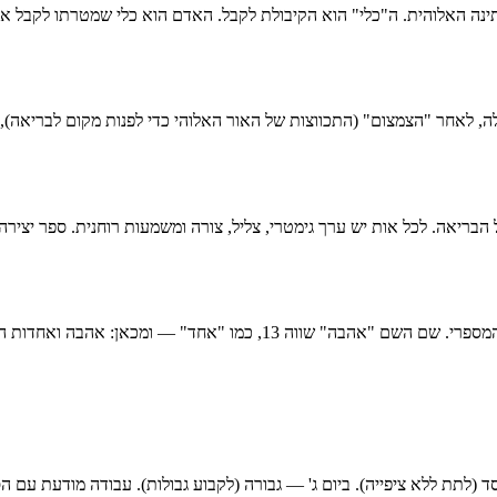
ינה האלוהית. ה"כלי" הוא הקיבולת לקבל. האדם הוא כלי שמטרתו לקבל אור
לה, לאחר "הצמצום" (התכווצות של האור האלוהי כדי לפנות מקום לבריאה)
ואחדות הן ביטויים של אותה איכות רוחנית. ב-CoachOnline יש
 (לתת ללא ציפייה). ביום ג' — גבורה (לקבוע גבולות). עבודה מודעת עם הס