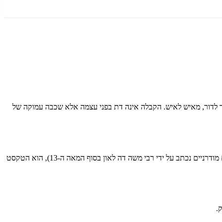
 לדור, מאיש לאיש. הקבלה אינה דת בפני עצמה אלא שכבה עמוקה של
הקבלה כפי שאנו מכירים אותה כיום התגבשה בעיקר בספרד ובפרובאנס של המאה ה-12–13. ספר "הזוהר", המיוחס לרבי שמעון בר יוחאי (ולפי חוקרים מודרניים נכתב על ידי רבי משה דה לאון בסוף המאה ה-13), הוא הטקסט
.