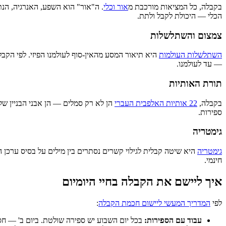
בקבלה, כל המציאות מורכבת מ
אור וכלי
. ה"אור" הוא השפע, האנרגיה, הנת
הכלי — היכולת לקבל ולתת.
צמצום והשתלשלות
השתלשלות העולמות
היא תיאור המסע מהאין-סוף לעולמנו הפיזי. לפי הקב
— עד לעולמנו.
תורת האותיות
בקבלה,
22 אותיות האלפבית העברי
ספירות.
גימטריה
גימטריה
היא שיטה קבלית לגילוי קשרים נסתרים בין מילים על בסיס ערכן המספרי. שם השם "אהבה" שווה 13, כמו "אחד" — ומכאן: אהבה 
חינמי.
איך ליישם את הקבלה בחיי היומיום
לפי
המדריך המעשי ליישום חכמת הקבלה
:
עבוד עם הספירות:
בכל יום השבוע יש ספירה שולטת. ביום ב' — חסד