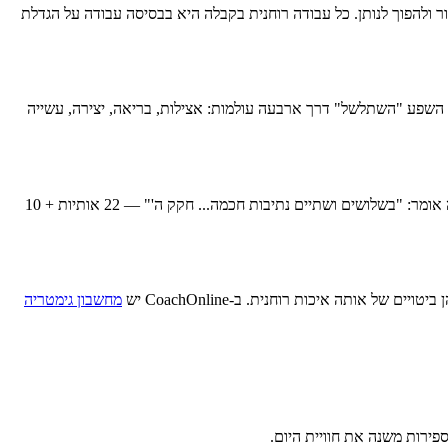
 ולהפוך לנותן. כל עבודה רוחנית בקבלה היא בבסיסה עבודה על הגדלת
, השפע "השתלשל" דרך ארבעה עולמות: אצילות, בריאה, יצירה, עשייה
הן לא רק סמלים — הן אבני הבניין של הבריאה. לכל אות יש ערך גימטרי, צליל, צורה ומשמעות רוחנית. ספר יצירה אומר: "בשלושים ושתיים נתיבות חכמה... חקק ה'" — 22 אותיות + 10
מחשבון גימטריה
פירות משנה את חוויית היום.