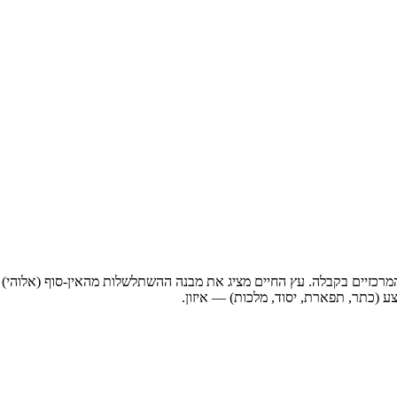
זיים בקבלה. עץ החיים מציג את מבנה ההשתלשלות מהאין-סוף (אלוהי) עד ל
ע (כתר, תפארת, יסוד, מלכות) — איזון.