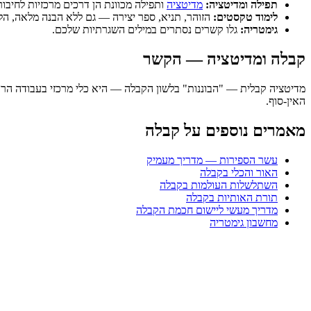
תפילה ומדיטציה:
מדיטציה
ותפילה מכוונת הן דרכים מרכזיות לחיבו
לימוד טקסטים:
הזוהר, תניא, ספר יצירה — גם ללא הבנה מלאה, הלי
גימטריה:
גלו קשרים נסתרים במילים השגרתיות שלכם.
קבלה ומדיטציה — הקשר
מדיטציה קבלית — "הבוננות" בלשון הקבלה — היא כלי מרכזי בעבודה הרוחנית. ב-chOnline
האין-סוף.
מאמרים נוספים על קבלה
עשר הספירות — מדריך מעמיק
האור והכלי בקבלה
השתלשלות העולמות בקבלה
תורת האותיות בקבלה
מדריך מעשי ליישום חכמת הקבלה
מחשבון גימטריה
מידע
אודות
תנאי שירות