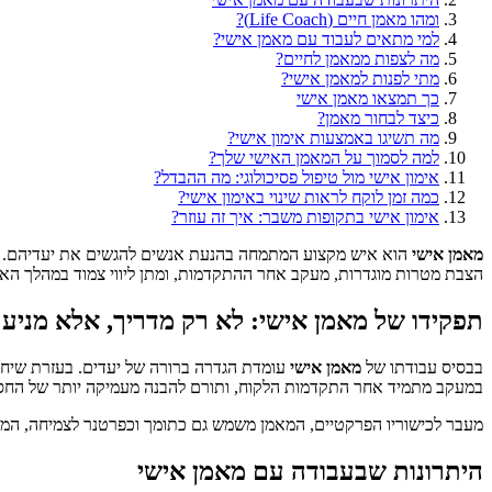
ומהו מאמן חיים (Life Coach)?
למי מתאים לעבוד עם מאמן אישי?
מה לצפות ממאמן לחיים?
מתי לפנות למאמן אישי?
כך תמצאו מאמן אישי
כיצד לבחור מאמן?
מה תשיגו באמצעות אימון אישי?
למה לסמוך על המאמן האישי שלך?
אימון אישי מול טיפול פסיכולוגי: מה ההבדל?
כמה זמן לוקח לראות שינוי באימון אישי?
אימון אישי בתקופות משבר: איך זה עוזר?
מאמן אישי
הוא איש מקצוע המתמחה בהנעת אנשים להגשים את יעדיהם. בעזרת
הצבת מטרות מוגדרות, מעקב אחר ההתקדמות, ומתן ליווי צמוד במהלך האי
תפקידו של מאמן אישי: לא רק מדריך, אלא מניע 
בבסיס עבודתו של
מאמן אישי
עומדת הגדרה ברורה של יעדים. בעזרת שיחו
במעקב מתמיד אחר התקדמות הלקוח, ותורם להבנה מעמיקה יותר של החסמי
מעבר לכישוריו הפרקטיים, המאמן משמש גם כתומך וכפרטנר לצמיחה, המציע
היתרונות שבעבודה עם מאמן אישי