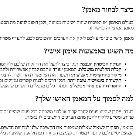
כיצד לבחור מאמן?
בעולם האימון יש תפיסות שונות ושיטות מגוונות, ולכן חשוב לזהות מה הסגנ
מאמן המתמחה בגישה זו.
מאמן אישי טוב יסייע לכם לזקק את הערכים החשובים לכם, לתעדף מטרות
מה תשיגו באמצעות אימון אישי?
הגדלת הביטחון העצמי
: תגלו כיצד לתעל את החוזקות שלכם ולהתמו
קבלת החלטות מושכלת
: המאמן יעודד אתכם לבחון אפשרויות ולהב
מיקוד בהתקדמות מקצועית
: תשפרו את המיומנויות הדרושות להצלי
תקשורת בינאישית טובה יותר
: תגלו דרכים לבנות קשרים עמוקים וב
התמודדות עם פחד מכישלון
: תפתחו כלים מנטליים ורגשיים שיאפשרו
למה לסמוך על המאמן האישי שלך?
בעבר, ייתכן שהיינו פונים לחבר קרוב או לבני משפחה בכל פעם שהיינו זק
פניות, ומסייע ללקוח להבין מהם הערכים החשובים לו באמת.
כמאמן, תפקידו לשאול שאלות שמפנות את החשיבה שלנו למחוזות חדשים, ולה
המאמן יסייע לכם לתעדף מטרות, לצמצם הסחות דעת ולהפוך שאיפות כללי