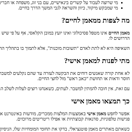
מי שרוצה לעבוד על קשרים בינאישיים, עם בני זוג, משפחה או חברים
מי שמבקש מיקוד, כיוון והשראה לגבי המשך הדרך בחיים.
מה לצפות ממאמן לחיים?
מאמן החיים
אינו מטפל פסיכולוגי ואינו יועץ במובן הקלאסי, אף על פי שי
הדרושים לו.
השאיפה היא לא לתת לאדם “תשובות מוכנות”, אלא לתמוך בו בתהליך ההתבו
מתי לפנות למאמן אישי?
לא אחת קורה שאנשים דוחים את הבקשה לעזרה עד שהם נקלעים למשבר משמע
חוסר ודאות או תחושת “כאב ראש” מול לחצי החיים.
עם זאת, אין חובה להמתין למשבר. לעתים, כשאנחנו רוצים לעלות לשלב הבא 
כך תמצאו מאמן אישי
אפשר לחפש
מאמן אישי
באמצעות המלצות ממכרים, מודעות באינטרנט או פר
פגישות טלפוניות, סדנאות קבוצתיות או אפילו ריטריטים מרוכזים.
כשאתם מאתרים מאמן פוטנציאלי, בדקו את תחומי המומחיות שלו, הניסיו