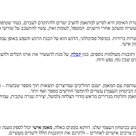
טרת האימון היא לסייע למתאמן להציב יעדים ולהתקדם לעברם, בעוד שטיפול
שייה ומעקב אחרי הישגים. המטפל, לעומת זאת, עשוי להתעכב על שורשי המ
טרות ברורות. בטיפול פסיכולוגי, הדגש הוא על הבנת הרגש והנפש באופן עמ
ן אישי.
תובנות מעולמות נוספים, כגון
קבלה
, על מנת להעשיר את ארגז הכלים ולהצ
שבין גוף, נפש ורוח.
המשותפת עם המאמן. ישנם תהליכים שמייצרים תוצאות תוך מספר שבועות –
 הביטחון העצמי) עשויים להימשך חודשים מספר ואף יותר.
אמן והלקוח מגדירים מראש מדדי הצלחה (למשל, יצירת שגרה עקבית, עמיד
ע בביטחון העצמי שלנו. דווקא בזמנים כאלה,
מאמן אישי
יכול לספק מענה ת
 בין צרכים אישיים לאחרים – ולתרגם את התובנות הללו ליעדים מעשיים.