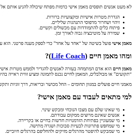
לא מעט אנשים תופסים מאמן אישי כדמות מפתח שיכולה להניע אותם אל מעב
הגדרת מטרות אישיות ומקצועיות ברורות.
זיהוי ושחרור מדפוסי התנהגות שליליים.
פיתוח כלים להתמודדות עם מכשולים וקשיים.
שמירה על מוטיבציה גבוה לאורך זמן.
מאמן אישי
פועל בשיטה של “אחד על אחד” כדי לספק מענה פרטני. הוא עו
ומהו מאמן חיים (
Life Coach
)?
מאמן חיים
הוא אדם המתמחה בעזרה לאנשים להגדיר ולממש מטרות אישיות,
“תקועים” או מבולבלים, המאמן לחיים נכנס לתמונה ומציע זווית ראייה בהיר
מאמני חיים פועלים במגוון תחומים – החל מכושר ובריאות, דרך זוגיות ותק
למי מתאים לעבוד עם מאמן אישי?
מי שאינו שלם עם מצבו הנוכחי ומבקש שינוי.
אנשים שאינם מרוצים ממקום עבודתם.
מי שמעוניין בפתיחת הזדמנויות חדשות בחיים או בקריירה.
מי שמחפש פתרונות לבעיות סבוכות ושגרה מתישה.
מי שמבקש להיפטר מהרגלים מזיקים ולהחליפם בהרגלים חיוביים.