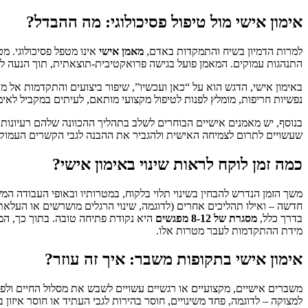
אימון אישי מול טיפול פסיכולוגי: מה ההבדל?
למרות הדמיון בשיח והתמקדות באדם,
מאמן אישי
אינו מטפל פסיכולוגי. מ
התנהגות עמוקים. המאמן פועל בגישה פרואקטיבית-תוצאתית, תוך הנעה לע
באימון אישי, הדגש הוא על “כאן ועכשיו”, שיפור ביצועים והתקדמות אל מ
נפשיות חריפות, מומלץ לפנות לטיפול מקצועי מותאם, לעיתים במקביל לאימו
בנוסף, יש מאמנים אישיים הבוחרים לשלב בתהליך ההכוונה שלהם רעיונות ו
שעשויים לתרום לצמיחה האישית ולהגביר את ההבנה לגבי הקשרים העמוקים 
כמה זמן לוקח לראות שינוי באימון אישי?
משך הזמן הנדרש להבחין בשינוי תלוי בלקוח, במטרותיו ובאופי העבודה 
חדשה – ואילו תהליכים אחרים (לדוגמה, שינוי הרגלים מושרשים או העלאת
בדרך כלל,
מסגרת של 8-12 מפגשים
היא נקודת פתיחה טובה. בתוך כך, המ
מידת ההתקדמות לעבר מטרות אלו.
אימון אישי בתקופות משבר: איך זה עוזר?
משברים אישיים, מקצועיים או רגשיים עשויים לשבש את מסלול החיים ולפגו
למצוקה – לדוגמה, פחד משינויים, חוסר בהירות לגבי העתיד או חוסר איזון