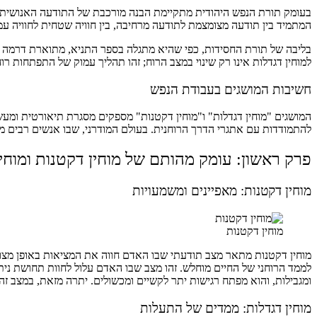
בעומק תורת הנפש היהודית מתקיימת הבנה מורכבת של התודעה האנושית, 
המתמיד בין תודעה מצומצמת לתודעה מרחיבה, בין חוויה שטחית לחוויה ע
בליבה של תורת החסידות, כפי שהיא מתגלה בספר התניא, מתוארת דרמה פנ
למוחין דגדלות אינו רק שינוי במצב הרוח; זהו תהליך עמוק של התפתחות 
חשיבות המושגים בעבודת הנפש
המושגים "מוחין דגדלות" ו"מוחין דקטנות" מספקים מסגרת תיאורטית ומעש
להתמודדות עם אתגרי הדרך הרוחנית. בעולם המודרני, שבו אנשים רבים מ
פרק ראשון: עומק מהותם של מוחין דקטנות ומוחין
מוחין דקטנות: מאפיינים ומשמעויות
מוחין דקטנות
מוחין דקטנות מתאר מצב תודעתי שבו האדם חווה את המציאות באופן מצומצ
לממד הרוחני של החיים מוחלש. זהו מצב שבו האדם עלול לחוות תחושת ני
ומגבילות, והוא מפתח רגישות יתר לקשיים ומכשולים. יתרה מזאת, במצב
מוחין דגדלות: ממדים של התעלות