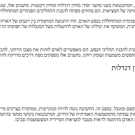
המתבטאת בשני מושגי יסוד: מוחין דגדלות ומוחין דקטנות. מושגים אלו,
מוקה של המציאות. הם מהווים מפתח להבנת התהליכים הפנימיים המתחוללי
ימית המתחוללת בנפש האדם. זוהי התנועה המתמדת בין רגעים של הארה וה
רוחנית, המשקף את יכולתו של האדם להתעלות מעל המגבלות של תפיסתו הרא
ית להבנת תהליכי הנפש. הם מאפשרים לאדם לזהות את מצבו הרוחני, להבין 
חפשים משמעות ועומק רוחני, מושגים אלו מספקים מפת דרכים מדויקת להת
 דגדלות
ם ומוגבל. במצב זה, החשיבה נוטה להיות קונקרטית, ממוקדת בצרכים מיידיי
תוק עמוקה מהמשמעות האמיתית של החיים, המתבטאת בקושי ממשי בהתמודדו
 זה האדם מתקשה לראות מעבר למציאות המיידית המצטמצמת סביבו.