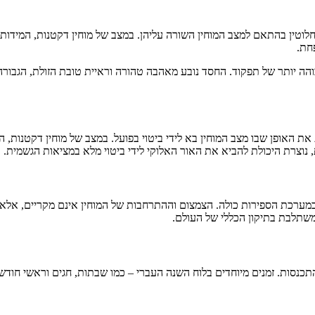
חלוטין בהתאם למצב המוחין השורה עליהן. במצב של מוחין דקטנות, המידות 
חת.
והה יותר של תפקוד. החסד נובע מאהבה טהורה וראיית טובת הזולת, הגבור
האופן שבו מצב המוחין בא לידי ביטוי בפועל. במצב של מוחין דקטנות, המל
 נוצרת היכולת להביא את האור האלוקי לידי ביטוי מלא במציאות הגשמית.
ת במערכת הספירות כולה. הצמצום וההתרחבות של המוחין אינם מקריים, אל
שתלבת בתיקון הכללי של העולם.
נסות. זמנים מיוחדים בלוח השנה העברי – כמו שבתות, חגים וראשי חודש