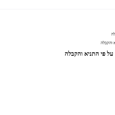
לה
א והקבלה
 על פי התניא והקבלה