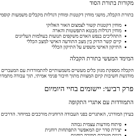
מקורות בתורת הסוד
בתורת הקבלה, מושגי מוחין דקטנות ומוחין דגדלות מקבלים משמעות קוסמ
מוחין דקטנות קשור לצמצום האור האלוקי
מוחין דגדלות מבטא התפשטות והארה
התהליכים בנפש האדם משקפים תנועות בעולמות העליונים
קיים קשר הדוק בין מצב התודעה האישי למצב הכללי
התיקון האישי משפיע על התיקון הכללי
המימד המעשי בתורת הקבלה
הקבלה מספקת מגוון כלים מעשיים משמעותיים להתמודדות עם המעברים המו
מודגשת חשיבות קיום המצוות מתוך חיבור פנימי אמיתי, תוך עבודה מתמדת
פרק רביעי: יישומים בחיי היומיום
התמודדות עם אתגרי התקופה
בעידן המודרני, האתגרים בפני העבודה הרוחנית מורכבים במיוחד. הדרכים 
פיתוח מודעות עצמית גבוהה
יצירת סדר יום המאפשר התפתחות רוחנית
בניית מערכת תמיכה רוחנית