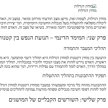
מוחין דגדלות
מוחין דגדלות, לעומת זאת, מייצג מצב תודעתי מורחב ומואר. במצב זה, ה
ליכולת מופלאה להתעלות מעל מגבלות החשיבה היומיומית, תוך יצירת חיבו
ואתגרים מתוך פרספקטיבה רחבה ומאירה. בשיאו של מצב זה, האדם חווה 
פרק שני: המימד הדינמי – תנועת הנפש בין קטנות
תהליכי המעבר והתמורה
התנועה בין מוחין דקטנות למוחין דגדלות היא תהליך דינמי ומתמשך. הי
ראשית, האדם נדרש לזהות את מצבו הנוכחי ולהכיר במגבלותיו, תהליך המ
במהלך הדרך, האדם לומד להתמודד עם נפילות וירידות, תוך שהוא בונה ל
תפקיד ההתבוננות בתהליך ההתעלות
ההתבוננות מהווה כלי מרכזי ומשמעותי במעבר ממוחין דקטנות למוחין דגד
לומד לזהות דפוסי חשיבה מגבילים ומפתח מודעות עמוקה לתהליכים פנימיים
פרק שלישי: השורשים הקבליים של המושגים