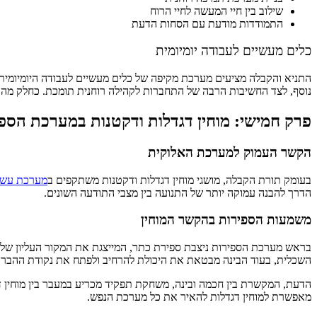
שילוב בין חיי המעשה לחיי הרוח
התמודדות מודעת עם הסחות הדעת
כלים מעשיים לעבודה יומיומית
התניא והקבלה מציעים מערכת מקיפה של כלים מעשיים לעבודה היומיומית. 
נוסף, לצד החשיבות הרבה של התחברות לקהילה רוחנית תומכת. כחלק מהע
פרק חמישי: מוחין דגדלות ודקטנות במערכת הספ
הקשר העמוק למערכת האלוקית
בעומק תורת הקבלה, מושגי מוחין דגדלות ודקטנות משתקפים ב
מערכת עשר
הדרך להבנה עמוקה יותר של התנועה בין מצבי התודעה השונים.
משמעות הספירות בהקשר המוחין
בראש מערכת הספירות ניצבת ספירת כתר, המייצגת את המקור העליון של 
השכלית, בעוד הבינה מבטאת את היכולת להרחיב ולפתח את נקודת ההברק
הדעת, המקשרת בין חכמה ובינה, משחקת תפקיד מכריע במעבר בין מוחין 
מאפשרת למוחין דגדלות להאיר את כל מערכת הנפש.