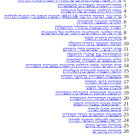
מוחין דקטנות: מאפיינים ומשמעויות
מוחין דגדלות: ממדים של התעלות
פרק שני: המימד הדינמי &#8211; תנועת הנפש בין קטנות לגדלות
תהליכי המעבר והתמורה
תפקיד ההתבוננות בתהליך ההתעלות
פרק שלישי: השורשים הקבליים של המושגים
מקורות בתורת הסוד
המימד המעשי בתורת הקבלה
פרק רביעי: יישומים בחיי היומיום
התמודדות עם אתגרי התקופה
כלים מעשיים לעבודה יומיומית
פרק חמישי: מוחין דגדלות ודקטנות במערכת הספירות
הקשר העמוק למערכת האלוקית
משמעות הספירות בהקשר המוחין
המידות בראי המוחין
מלכות כביטוי חיצוני
התנועה המתמדת במערכת הספירות
השפעת המחזוריות הקוסמית
יישום מעשי בעבודת הנפש
סיכום ומבט לעתיד
משמעות המושגים בעידן המודרני
קריאה לפעולה והמשך למידה
מקורות ומראי מקום
מקורות מרכזיים