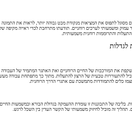
אדם מסוגל לתפוס את המציאות מנקודת מבט גבוהה יותר, לראות את התמונה
ר עמוק ומשמעותי לערכים רוחניים. תודעתו מתרחבת לכדי ראייה מקיפה של
התעלות והתרוממות רוחנית משמעותית.
 לגדלות
א משקפת את המורכבות של החיים הרוחניים ואת האתגר המתמיד של העבודה
וביל להתעוררות טבעית של הרצון להתעלות. מתוך כך מתפתחת עבודה מעשי
עצמו כלים להתמודדות מתמשכת עם אתגרי הדרך הרוחנית.
לות. בליבה של התבוננות זו עומדת ההעמקה בגדולת הבורא ובמשמעות החיים
. תהליך זה מוביל לחיזוק משמעותי של הקשר העדין בין השכל לרגש.