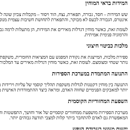
המידות בראי המוחין
שש המידות – חסד, גבורה, תפארת, נצח, הוד ויסוד – מקבלות צביון שונה ל
אינטרס, הגבורה לכעס לא מבוקר, והתפארת לתחושת חשיבות עצמית מנופ
לעומת זאת, כאשר מוחין דגדלות מאירים את המידות, הן מתעלות לרמה גב
והרמוניה פנימית אמיתית.
מלכות כביטוי חיצוני
ספירת מלכות, המייצגת את נקודת המפגש עם המציאות החומרית, משקפת את 
נותר שטחי ומצומצם. לעומת זאת, כאשר מוחין דגדלות מאירים עד המלכות,
התנועה המתמדת במערכת הספירות
התנועה בין מוחין דקטנות לגדלות משקפת תהליך קוסמי של עליות וירידו
יותר למאבקים הפנימיים שחווה האדם, ומראה כיצד ההתמודדות האישית מ
השפעת המחזוריות הקוסמית
מערכת הספירות מושפעת ממחזורים קוסמיים של אור וחושך, התפשטות והתכ
המאפשרת גם לאדם להתחבר ביתר קלות למצבי תודעה גבוהים יותר.
יישום מעשי בעבודת הנפש