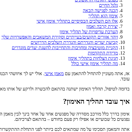
גלגל החיים
הכנה לפגישה הבאה
אימון הוא תהליך
אלו הם השלבים הבסיסיים בתהליך אימון אישי
יצירת קרבה ואמון
הערכת עדיפויות של תהליך אימון
זיהוי אזורים תקועים/בעייתיים וסקירת המשאבים והאפשרויות שלך
קביעת יעדים והגדרתם והגדרת השלבים הדרושים
הקניית מוטיבציה ומחויבות והתחייבות להשגת יעדים מוגדרים
מדידת התקדמות
חגיגת הצלחות בתהליך אימון
מה תהליך אימון אישי כולל
אז, אתה מעוניין להתחיל להתאמן עם
מאמן אישי
. אולי יש לך איזושהי הבנ
עובד.
בדומה לטיפול, תהליך האימון ישתנה בהתאם להכשרה ולרקע של אותו מאמ
איך עובד תהליך האימון?
נפגשים כל שבועיים או אפילו רק פעם בחודש – בהתאם לצרכיהם.
אתה והמאמן תסכימו על מה שמתאים לכם ביותר לפני התחלת ההתקשרות עם