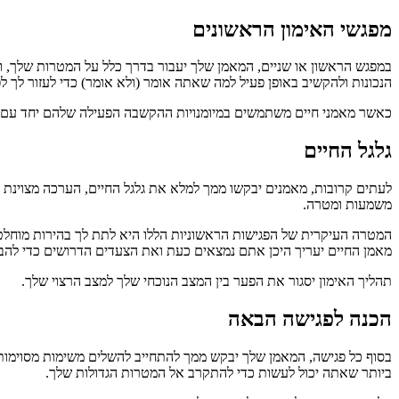
מפגשי האימון הראשונים
במפגש הראשון או שניים, המאמן שלך יעבור בדרך כלל על המטרות שלך, ו
הנכונות ולהקשיב באופן פעיל למה שאתה אומר (ולא אומר) כדי לעזור לך 
כאשר מאמני חיים משתמשים במיומנויות ההקשבה הפעילה שלהם יחד עם הע
גלגל החיים
לעתים קרובות, מאמנים יבקשו ממך למלא את גלגל החיים, הערכה מצוינת 
משמעות ומטרה.
המטרה העיקרית של הפגישות הראשוניות הללו היא לתת לך בהירות מוחלט
מאמן החיים יעריך היכן אתם נמצאים כעת ואת הצעדים הדרושים כדי להב
תהליך האימון יסגור את הפער בין המצב הנוכחי שלך למצב הרצוי שלך.
הכנה לפגישה הבאה
בסוף כל פגישה, המאמן שלך יבקש ממך להתחייב להשלים משימות מסוימות 
ביותר שאתה יכול לעשות כדי להתקרב אל המטרות הגדולות שלך.