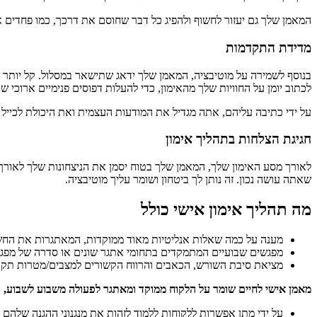
המאמן שלך גם יעזור לחשוף ולהפיג כל דבר שחוסם את דרכך, כמו פחדים או
מדידת התקדמות
בנוסף לשמירה על מוטיבציה, המאמן שלך ידאג שתישאר במסלול. קל יותר ל
לכתוב יומן על החוויות שלך מהאימון, כדי להעלות דפוסים פנימיים ארוכי 
על ידי כתיבה עליהם, אתה מגדיל את המודעות העצמית ואת היכולת לכי
חגיגת הצלחות בתהליך אימון
לאורך מסע האימון שלך, המאמן שלך בטוח יסמן את הניצחונות שלך לאורך
שאתה עושה נכון. זה נותן לך ביטחון ושומר עליך מוטיבציה.
מה תהליך אימון אישי כולל
מענה על כמה שאלות אנליטיות מאוד ממוקדות, המאתגרות את החש
מפגשים שבועיים המתמקדים בתחומי אתגר שונים או סדרה של מפגש
מציאת סיבת השורש, הכאבים והרווח הקשורים למצבים/מטרות תקו
מאמן אישי לחיים שומר על הלקוח ממוקד ומאתגר לפעולה משבוע לשבוע, 
על ידי מתן אפשרות ללקוחות ללמוד לזהות את מנגנוני ההגנה שלהם