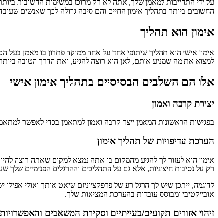
על ידי התחייבות למאמן שלך, אתה לא רק מרוכז במשימות החשובות ביותר 
החשובים ביותר בתהליך אימון החיים והם סיבה גדולה לכך שאנשים שעוב
אימון הוא תהליך
אימון אישי הוא תהליך שיתופי אחד על אחד ממוקד פתרון בו מאמן בעל הכ
למצוא את מה שמניע אותם, לאן הוא רוצה להגיע, ואת הדרך הטובה ביותר
אלו הם השלבים הבסיסיים בתהליך אימון אישי
יצירת קרבה ואמון
בפגישות הראשונות המאמן ייצר קרבה ואמון למתאמן בכדי לאפשר למתאמן 
הערכת עדיפויות של תהליך אימון
אימון הוא לעזור לך להגיע מהמקום בו אתה נמצא למקום שאתה רוצה להיו
רק על נסיבות חיצוניות, אלא גם על התהליכים וההרגלים הפנימיים שלך ש
לדוגמה, ייתכן שיש לך הרגל רע של פרפקציוניזם שיאט אותך ואולי אפי
אובייקטיבי ומבוסס עובדות בהערכת המציאות שלך.
זיהוי אזורים תקועים/בעייתיים וסקירת המשאבים והאפשרויות