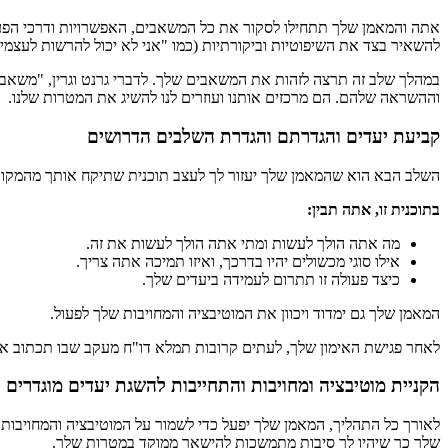
אתה והמאמן שלך תתחילו לסקור את כל המשאבים, האפשרויות ודרכי הפעו
להשאיר בצד את השיפוטיות וביקורתיות (כמו "אני לא יכול להרשות לעצמי א
במהלך שלב זה תרצה לזהות את המשאבים שלך. לדברי גרנט וגרין, "משאבים 
וההשראה שלהם. הם מרכזים אותנו ועוזרים לנו להשיג את המטרות שלנו.
קביעת יעדים והגדרתם והגדרת השלבים הדרושים
השלב הבא הוא שהמאמן שלך יעזור לך לעצב תוכנית שתיקח אותך מהמקום
בתוכנית זו, אתה תבין:
מה אתה הולך לעשות ומתי אתה הולך לעשות את זה.
אילו סוגי מכשולים יהיו בדרכך, ואיזו תמיכה אתה צריך.
כיצד פעולה זו תתרום לעמידה ביעדים שלך.
המאמן שלך גם ימדוד ויכוון את המוטיבציה והמחויבות שלך לפעול.
לאחר פגישת האימון שלך, לעתים קרובות תמלא דו"ח מעקב שבו תכתוב א
הקניית מוטיבציה ומחויבות והתחייבות להשגת יעדים מוגדרים
לאורך כל התהליך, המאמן שלך יפעל כדי לשמור על המוטיבציה והמחויבות 
שלך כך שיהיו לך סיבות מתמשכות להישאר ממוקד במטרות שלך.