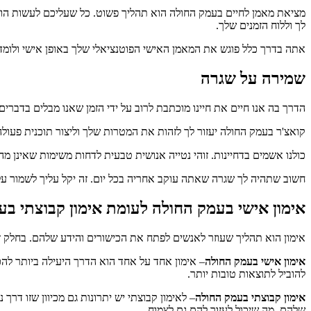
מציאת מאמן לחיים בעמק החולה הוא תהליך פשוט. כל שעליכם לעשות הוא 
לך וללוח הזמנים שלך.
אתה בדרך כלל פוגש את המאמן האישי הפוטנציאלי שלך באופן אישי ולומד 
שמירה על שגרה
הדרך בה אנו חיים את חיינו מוכתבת לרוב על ידי הזמן שאנו מבלים בדברים 
קואצ'ר בעמק החולה יעזור לך לזהות את המטרות שלך וליצור תוכנית פעול
כולנו אשמים בדחיינות. זוהי נטייה אנושית טבעית לדחות משימות שאינן מהנ
חשוב שתהיה לך שגרה שאתה עוקב אחריה בכל יום. זה יקל עליך לשמור על 
אימון אישי בעמק החולה לעומת אימון קבוצתי ב
אימון הוא תהליך שעוזר לאנשים לפתח את הכישורים והידע שלהם. בחלק זה 
אימון אישי בעמק החולה
– אימון אחד על אחד הוא הדרך היעילה ביותר להכ
להוביל לתוצאות טובות יותר.
אימון קבוצתי בעמק החולה
– לאימון קבוצתי יש יתרונות גם מכיוון שזו דר
שלהם, מה שיכול לעזור להם גם לצמוח.