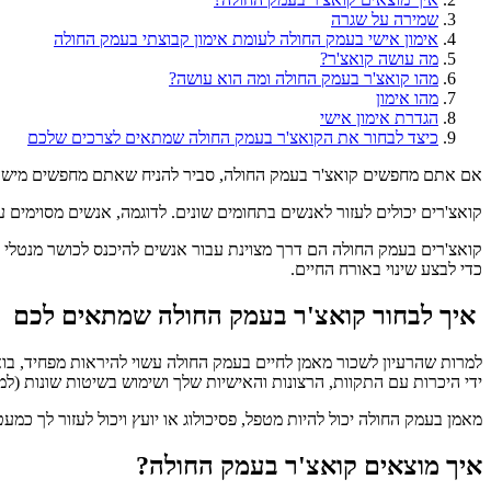
שמירה על שגרה
אימון אישי בעמק החולה לעומת אימון קבוצתי בעמק החולה
מה עושה קואצ'ר?
מהו קואצ'ר בעמק החולה ומה הוא עושה?
מהו אימון
הגדרת אימון אישי
כיצד לבחור את הקואצ'ר בעמק החולה שמתאים לצרכים שלכם
אם אתם מחפשים קואצ'ר בעמק החולה, סביר להניח שאתם מחפשים מישהו ש
קואצ'רים יכולים לעזור לאנשים בתחומים שונים. לדוגמה, אנשים מסוימים
קואצ'רים בעמק החולה הם דרך מצוינת עבור אנשים להיכנס לכושר מנטלי ול
כדי לבצע שינוי באורח החיים.
איך לבחור קואצ'ר בעמק החולה שמתאים לכם
למרות שהרעיון לשכור מאמן לחיים בעמק החולה עשוי להיראות מפחיד, בו
ידי היכרות עם התקוות, הרצונות והאישיות שלך ושימוש בשיטות שונות (למ
מאמן בעמק החולה יכול להיות מטפל, פסיכולוג או יועץ ויכול לעזור לך כמעט
איך מוצאים קואצ'ר בעמק החולה?