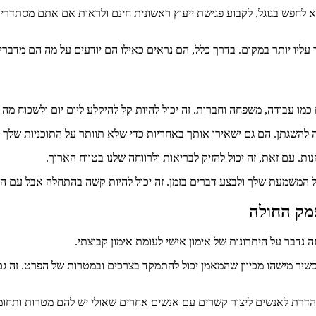
לחפש בגוגל, לקבוע פגישת ייעוץ ראשונית חינם ולראות אם אתם מסתדרים 
עליו יותר במקום. בדרך כלל, הם נראים כאילו הם יודעים על מה הם מדברי
כמו עבודה, משפחה וחברות. זה יכול להיות קל להיקלע ליום יום ולשכוח מה א
ה להשגתן. הם גם ישאירו אותך באחריות כדי שלא תוותר על התוכניות שלך 
ות. עם זאת, זה יכול להזיק לבריאות ולרווחה שלנו בטווח הארוך.
המשמעת שלך ולבצע דברים בזמן. זה יכול להיות קשה בהתחלה אבל עם התרג
עמק החולה
נדבר על היתרונות של אימון אישי לעומת אימון קבוצתי.
שיר מישהו מכיוון שהמאמן יכול להתמקד בצרכים ובמטרות של הפרט. זה גם
ך נהדרת לאנשים ליצור קשרים עם אנשים אחרים שאולי יש להם מטרות ותחומי