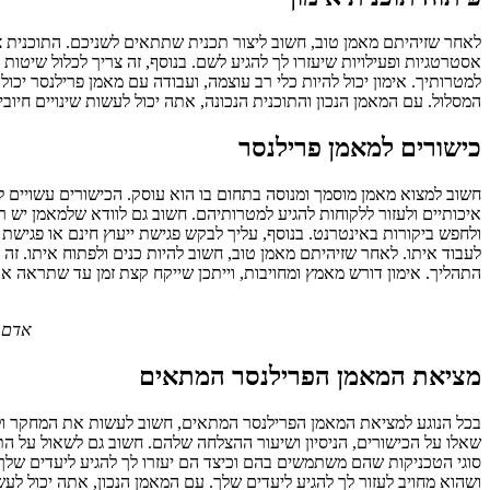
לאחר שזיהיתם מאמן טוב, חשוב ליצור תכנית שתתאים לשניכם. התוכנית צר
אסטרטגיות ופעילויות שיעזרו לך להגיע לשם. בנוסף, זה צריך לכלול שיטו
למטרותיך. אימון יכול להיות כלי רב עוצמה, ועבודה עם מאמן פרילנסר יכול
המסלול. עם המאמן הנכון והתוכנית הנכונה, אתה יכול לעשות שינויים חיוביי
כישורים למאמן פרילנסר
חשוב למצוא מאמן מוסמך ומנוסה בתחום בו הוא עוסק. הכישורים עשויים לכלו
איכותיים ולעזור ללקוחות להגיע למטרותיהם. חשוב גם לוודא שלמאמן יש 
ולחפש ביקורות באינטרנט. בנוסף, עליך לבקש פגישת ייעוץ חינם או פגישת 
לעבוד איתו. לאחר שזיהיתם מאמן טוב, חשוב להיות כנים ולפתוח איתו. ז
התהליך. אימון דורש מאמץ ומחויבות, וייתכן שייקח קצת זמן עד שתראה את
אדם כ
מציאת המאמן הפרילנסר המתאים
בכל הנוגע למציאת המאמן הפרילנסר המתאים, חשוב לעשות את המחקר ולמצ
שאלו על הכישורים, הניסיון ושיעור ההצלחה שלהם. חשוב גם לשאול על הת
סוגי הטכניקות שהם משתמשים בהם וכיצד הם יעזרו לך להגיע ליעדים שלך
ושהוא מחויב לעזור לך להגיע ליעדים שלך. עם המאמן הנכון, אתה יכול לע