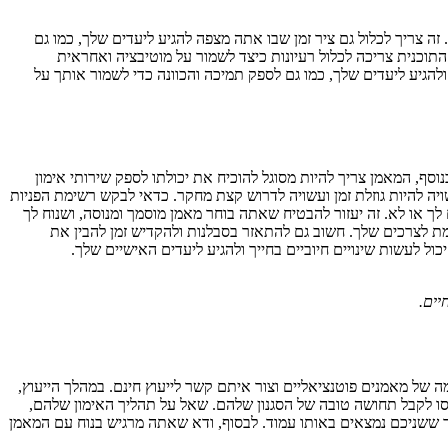
 צריך לכלול גם ציר זמן שבו אתה מצפה להגיע ליעדים שלך, כמו גם
התוכנית צריכה לכלול רעיונות כיצד לשמור על מוטיבציה ואחראית
 ולהגיע ליעדים שלך, כמו גם לספק תמיכה והכוונה כדי לשמור אותך על
נוסף, המאמן צריך להיות מסוגל להוכיח את יכולתו לספק שירותי אימון
יה להיות גוזלת זמן ועשויה לדרוש קצת מחקר. כדאי לבקש רשימת הפניות
 לך או לא. זה יעזור להבטיח שאתה בוחר מאמן מוסמך ומנוסה, ושנוח לך
מת לצרכים שלך. חשוב גם להתאזר בסבלנות ולהקדיש זמן להבין את
ל לעשות שינויים חיוביים בחייך ולהגיע ליעדים האישיים שלך.
יים.
ל מאמנים פוטנציאליים וצור איתם קשר לייעוץ חינם. במהלך הייעוץ,
נסו לקבל תחושה טובה של הסגנון שלהם. שאל על תהליך האימון שלהם,
ך ששניכם נמצאים באותו עמוד. לבסוף, ודא שאתה מרגיש בנוח עם המאמן