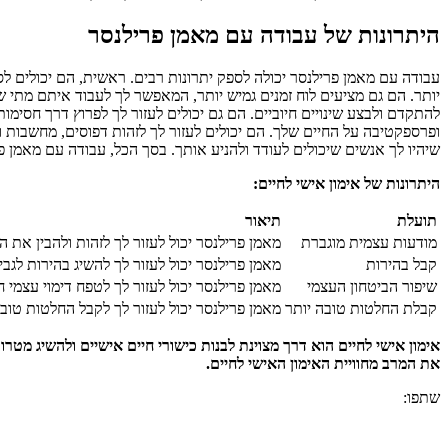
היתרונות של עבודה עם מאמן פרילנסר
עבודה עם מאמן פרילנסר יכולה לספק יתרונות רבים. ראשית, הם יכולים ל
יותר. הם גם מציעים לוח זמנים גמיש יותר, המאפשר לך לעבוד איתם מתי ש
להתקדם ולבצע שינויים חיוביים. הם גם יכולים לעזור לך לפרוץ דרך חסימו
ופרספקטיבה על החיים שלך. הם יכולים לעזור לך לזהות דפוסים, מחשבות 
שיהיו לך אנשים שיכולים לעודד ולהניע אותך. בסך הכל, עבודה עם מאמן פ
היתרונות של אימון אישי לחיים:
תועלת
תיאור
מודעות עצמית מוגברת
מאמן פרילנסר יכול לעזור לך לזהות ולהבין את 
קבל בהירות
מאמן פרילנסר יכול לעזור לך להשיג בהירות לגב
שיפור הביטחון העצמי
מאמן פרילנסר יכול לעזור לך לטפח דימוי עצמי חי
קבלת החלטות טובה יותר
מאמן פרילנסר יכול לעזור לך לקבל החלטות טובו
אימון אישי לחיים הוא דרך מצוינת לבנות כישורי חיים אישיים ולהשיג מט
את המרב מחוויית האימון האישי לחיים.
שתפו: