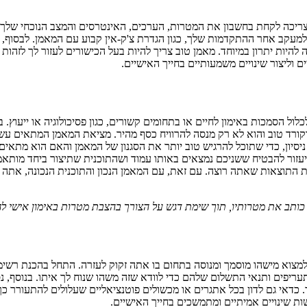
יכה לקחת בחשבון את המטרות, הערכים, האינטרסים והמצב הנוכחי שלך. זה
ת למעקב אחר ההתקדמות שלך, כגון הגדרת צ'ק-אין קבוע עם המאמן. לבסוף, 
ה להיות יתרון במיוחד. מאמן טוב צריך להיות בעל הכישורים לעזור לך לזהות
ם וליצור שינויים משמעותיים בחייך האישיים.
ל הסמכות באימון לחיים או בתחומים קשורים, כגון פסיכולוגיה או ייעוץ. ב
רקורד טוב והוא לא רק מנסה להרוויח כסף מהיר. מציאת המאמן המתאים עשו
ניסיון, כדי שתוכל להרגיש טוב יותר את הסגנון של המאמן והאם הוא מתאים
ה יעזור להבטיח ששניכם נמצאים באותו עמוד ושהתוכנית שתיצור ביחד מותא
 התוצאות שאתה רוצה. עם זאת, עם המאמן הנכון והתוכנית הנכונה, אתה יכו
ותב את מטרותיו, תוך שימת דגש על הצורך בהצבת מטרות באימון אישי לח
וא מישהו מוסמך ומנוסה בתחום בו אתה זקוק לעזרה. התחל בהכנת רשימה ש
עריפים ותנאי התשלום שלהם כדי לוודא שזה משהו שנוח לך איתו. בנוסף, 
. כדאי גם לדון בכל אתגרים או מכשולים פוטנציאליים שעלולים להתעורר כ
שות שינויים אמיתיים ומתמשכים בחייך האישיים.