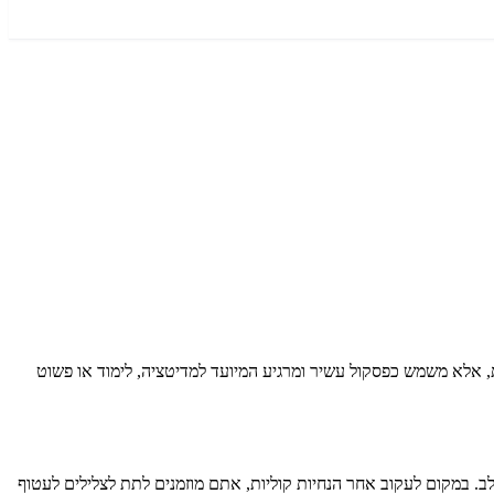
וגשים על ידי Meir Shitrit. סרטון זה, שאורכו 26 דקות, אינו מציע הדרכה מילולית, אלא משמש כפסקול עשיר ומרגיע המיועד למדיטציה, לימוד או פשוט
ב. במקום לעקוב אחר הנחיות קוליות, אתם מוזמנים לתת לצלילים לעטוף