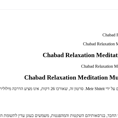
צללו לעולם של רוגע ושלווה עם אוסף ייחודי של ניגוני חבד שקטים, המ
ני החבד, בגרסאותיהם השקטות והמהפנטות, משמשים כעוגן עדין לתשומת הל