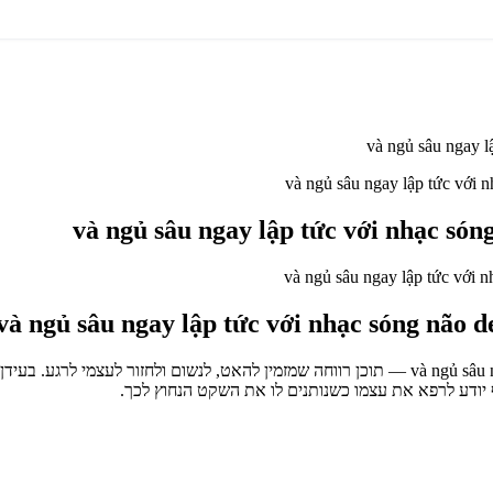
[ Nghe thử 3 giây thôi ] và ngủ sâu ngay lập tức với nhạc sóng não delta tuyệt vời — תוכן רווחה 