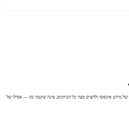
שמזמין להאט, לנשום ולחזור לעצמי לרגע. בעידן של מידע אינסופי ולחצים מצד כל הכיוונים, פינה שקטה כזו — אפילו של