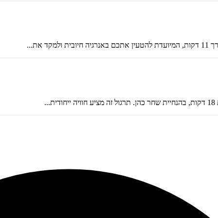
את...
.