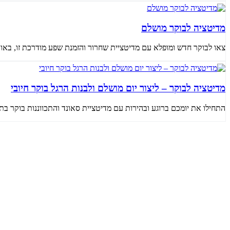
מדיטציה לבוקר מושלם
צאו לבוקר חדש ומופלא עם מדיטציית שחרור והזמנת שפע מודרכת זו, באורך 11 דקות, המיועדת להטעין אתכם באנרגיה חיובית ולמקד 
מדיטציה לבוקר – ליצור יום מושלם ולבנות הרגל בוקר חיובי
התחילו את יומכם ברוגע ובהירות עם מדיטציית סאונד והתכווננות בוקר בת 18 דקות, בהנחיית שחר כהן. תרגול זה מציע חוויה ייחודית..