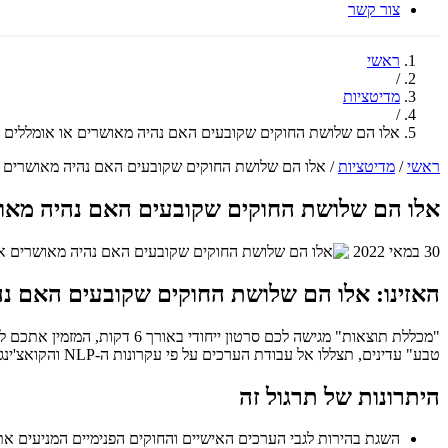
צור קשר
ראשי
/
מדיטציות
/
אלו הם שלושת החוקים שקובעים האם נהיה מאושרים או אומללים
ראשי
/
מדיטציות
/
אלו הם שלושת החוקים שקובעים האם נהיה מאושרים א
אלו הם שלושת החוקים שקובעים האם נהיה מאוש
30 במאי 2022
האזינו: אלו הם שלושת החוקים שקובעים האם נה
"מכללת תוצאות" מגישה לכם ס
טבע" עדינים, תצללו אל עבודת הערכים על פי עקרונות ה-NLP והקואצ'ינג, ותגלו כיצד הם קשורים באופן ישיר לחוויה הרגשית שלכם. זהו מרחב שמע המיועד להתבוננות עמוקה והבנה אישית.
היתרונות של תרגול זה
השגת בהירות לגבי הערכים האישיים והחוקים הפנימיים המניעים א