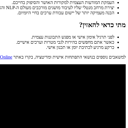
העמקת המודעות העצמית למקורות האושר והסיפוק בחייכם.
יצירת מרחב מנטלי שליו לעיבוד מושגים מורכבים מעולם ה-NLP והאימון.
הבנה מעמיקה יותר של יישום עבודת ערכים בחיי היומיום.
מתי כדאי להאזין?
לפני תרגיל אימון אישי או מפגש התבוננות עצמית.
כאשר אתם מחפשים בהירות לגבי מטרות וערכים אישיים.
כרקע מרגיע לכתיבת יומן או תכנון אישי.
למשאבים נוספים בנושאי התפתחות אישית ומדיטציה, בקרו באתר
CoachOnline — מדי