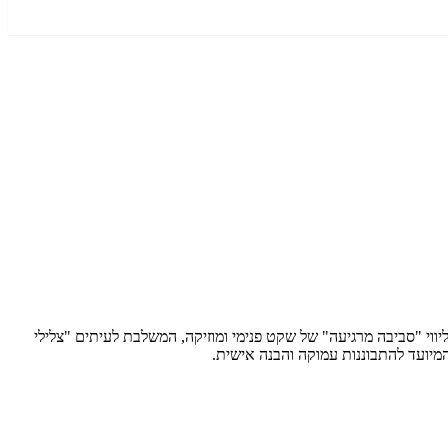
ושביעות רצוננו. בליווי "סביבה מרגיעה" של שקט פנימי ומוזיקה, המשלבת לעיתים "צלילי