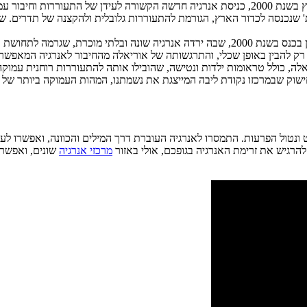
וי בציר המגנטי של כדור הארץ.
' שנכנסה לכדור הארץ, הגורמת להתעוררות גלובלית ולהקצנה של תדרים. שי
מה לתחושת ריחוף עמוקה לאחר מדיטציה מתוקשרת.
 רק להבין באופן שכלי, והתרגשותה של אוריאלה מהחיבור לאנרגיה המאפשר
אלה, כולל טראומות ילדות ונטישה, שהובילו אותה להתעוררות רוחנית עמוק
ישוק שבמרכזו נקודת ליבה המייצגת את נשמתנו, המהות העמוקה ביותר של מ
 ונטול הפרעות. התמסרו לאנרגיה העוברת דרך המילים והכוונה, ואפשרו ל
להרגיש את זרימת האנרגיה בגופכם, אולי באזור
מרכזי אנרגיה
שונים, ואפשרו