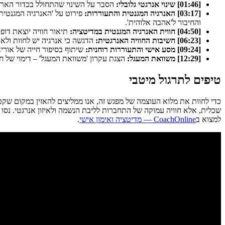
[01:46] שינוי אנרגטי גלובלי:
הסבר על השינוי שהתחולל בכדור הארץ בשנת 2000, כניסת אנרגיה חדשה הקשורה לעידן של התעוררות וחיבור עמוק לאלוהות, וכיצד מדענים זיהו שינ
[03:17] האנרגיה המגנטית והתעוררות:
פירוט על 'האנרגיה המגנטית
והחיבור ל'אהבה אלוהית'.
[04:50] חווית האנרגיה המגנטית במדיטציה:
תיאור חוויה יוצאת דופן בכנס בשנת 2000, שבה ירדה אנרגיה שונה ובלתי מוכרת, שגר
[06:23] חשיבות החוויה האנרגטית:
הדגשה כי אנרגיה יש לחוות ולא
[09:24] מסע אישי והתעוררות רוחנית:
שיתוף בסיפור חייה של אורי
[12:29] משוואת המעגל:
הצגת עקרון 'משוואת המעגל' – דימוי של ח
טיפים לתרגול מיטבי
כדי לחוות את מלוא העוצמה של מפגש זה, אנו ממליצים להאזין במקום שקט
שכלית, אלא חוויה עמוקה של התחברות לליבת הנשמה ולאיזון אנרגטי. נסו 
למצוא ב
CoachOnline — מדיטציה ואימון אישי
.