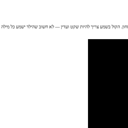
חון. הקול בשמע צריך להיות שקט ועדין — לא חשוב שהילד ישמע כל מילה 