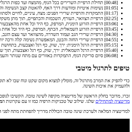
[00:48] תחילת הרפיית השרירים בכל הגוף, מהמצח ועד כפות הרגליים, תוך התמקדות ביכולת הטבעית של הגוף ליצור רגיעה.
[01:05] נשימות איטיות ומודעות דרך האף, להאטת קצב הנשימה והכנה להרפיה.
[01:17] התמקדות והרפיית שרירי הפנים: מצח, עיניים, לחיים ולסתות, תוך תחושת כבדות והשתחררות.
[02:25] הרפיית הצוואר, העורף, השכמות והכתפיים, תוך מתן משקל לגב להישען על המשטח התומך.
[03:06] הרפיית הזרוע הימנית, המרפק, כף היד וכל אחת מהאצבעות, בתחושת כבדות גוברת.
[03:45] הרפיית הזרוע השמאלית, הכתף, המרפק, כף היד וכל אחת מהאצבעות, בתחושת כבדות ורפיון.
[04:30] הרפיית שרירי הגב ועמוד השדרה, מהצוואר ועד עצם הזנב, תוך שחרור מתחים והישענות על התמיכה.
[04:55] הרפיית שרירי החזה והבטן, המאפשרת נשימה קלה ורכה יותר.
[05:15] הרפיית הרגל הימנית: ירך, שוק, כף רגל ואצבעות, בתחושת כבדות עמוקה.
[05:40] הרפיית הרגל השמאלית: ירך, שוק, כף רגל ואצבעות, תוך שחרור מתחים ודמיון כבדות הרגליים.
[06:08] סיום סריקת הגוף, התמקדות באזורים עם מתח שנותר והעמקת ההרפיה הכללית.
טיפים לתרגול מיטבי
כדי להפיק את המרב מתרגול זה, מומלץ למצוא מקום שקט ונוח שבו לא תו
ולהעמיק את איכות השינה.
זכרו, מדובר בחלק הראשון של מדיטציה מקיפה לשינה טובה. הקשיבו לגופ
מדיטציה למתחילים
שלנו. שילוב של טכניקות הרפיה כמו זו עם עקרונות ה
מי
למדיטציה המלאה ולערכת שינה טובה הכוללת מדריך להפחתת מתח לפני הש