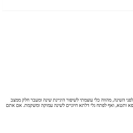
ו, באורך 9 דקות, מבית Amen Ohr. תרגול זה, המיועד במיוחד לשעות שלפני השינה, מהווה כלי עוצמתי לשיפור היגיינת שינה ומעבר חלק ממצב
פא ותטא, ואף לפתח גלי דלתא חיוניים לשינה עמוקה ומשקמת. אם אתם