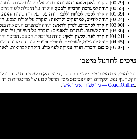
[00:29]
הוקרה לאגן ולעמוד השדרה:
תודה על היכולת לשבת, לתפוס
[00:55]
תודה למערכת הרבייה ולבטן:
הוקרה על היכולת ליצור חיים,
[01:39]
הוקרה לכבד, לכליות וללב:
תודה על תפקודי הסינון וההגנה, 
[02:24]
תודה לידיים, למרפקים ולריאות:
הוקרה על יכולת המגע, הי
[03:00]
הוקרה לכתפיים, לגרון ולראש:
תודה לכתפיים הנושאות בנטל 
[03:36]
תודה לשיער, לעיניים ולאוזניים:
הוקרה על השיער, על העיניי
[04:21]
הוקרה לפה, ללשון ולאף:
תודה על יכולת הטעם, הביטוי והדי
[04:45]
תודה לעצמות, לשרירים, לנוזלים ולעור:
הוקרה למבנה היציב 
[05:07]
סיכום והכרת תודה עמוקה לגוף כולו:
הוקרה לבריאות, לאנרגי
טיפים לתרגול מיטבי
כדי להפיק את המרב ממדיטציית תודה זו, מצאו מקום שקט ונוח שבו תוכל
הקשר גוף-נפש ולקידום ריפוי פסיכוסומטי. תרגול קבוע של מדיטציית תודה 
ב
CoachOnline — מדיטציה ואימון אישי
.