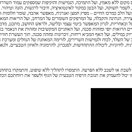
 מקום ללא מאמץ, ועל התמיכה, הגמישות והזקיפות שמספקים עמוד השדרה 
 לשמר תשוקה, ועל הבטן כמקור לאינטואיציה, חיבור לרגשות, הזנה וטיהור.
ועל הלב כמרכז החיים – מפיץ חמצן ואנרגיה, מאפשר אהבה, שומר חלומות ומכ
צירה, הנתינה והקבלה, על המרפקים השומרים על המרחב, ועל הריאות המא
ובאחריות, לגרון המאפשר ביטוי עצמי ובליעה, ולראש החושב, מתכנן, מדמיי
ם הרואות יופי ומזהות סכנה, ועל האוזניים המקשיבות ומזהות את הנאמר ב
וק במילים, ועל האף המביא ריחות, זיכרונות ומזהה סכנה, תוך העשרת חווי
של השלד, לכוח ולגמישות השרירים, לזרימה המאוזנת של הנוזלים ומערכת העי
ה, לחיוניות, ליכולת ההתחדשות, לסנכרון, להרמוניה ולאיזון הטבעיים, ולנ
ו לשבת או לשכב ללא הפרעה. התמסרו לתהליך ללא שיפוט, והתמקדו בתחושת
זו יכול להעמיק את תגובת הרפיה הטבעית של הגוף ולשפר את רווחתכם הכללי