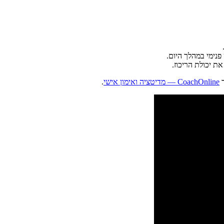
נימי במהלך היום.
ת יכולת הריכוז.
ר
CoachOnline — מדיטציה ואימון אישי
.