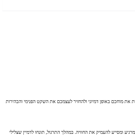
 שלכם בתרגיל דמיון מודרך ייחודי זה, בהנחיית ד"ר ברוך אליצור. ב-7 דקות בלבד, תלמדו לנקות את מוחכם באופן דמיוני ולהחזיר לעצמכם את השקט הפנימי והבהירות
גיע ומסייע להעמיק את החוויה. במהלך התרגול, תונחו לדמיין שצלילי