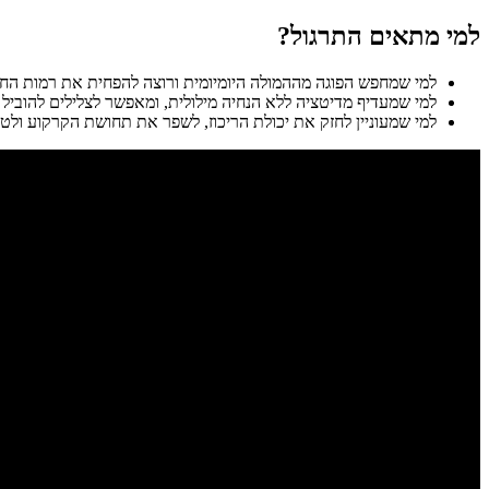
למי מתאים התרגול?
למי שמחפש הפוגה מההמולה היומיומית ורוצה להפחית את רמות הח
למי שמעדיף מדיטציה ללא הנחיה מילולית, ומאפשר לצלילים להוביל א
למי שמעוניין לחזק את יכולת הריכוז, לשפר את תחושת הקרקוע ול