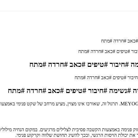
ם #כאב #חרדה #מתח
יבור #טיפים #כאב #חרדה #מתח
מה #חיבור #טיפים #כאב #חרדה #מתח
ציה #נשימה #חיבור #טיפים #כאב #חרדה #מתח
 פנימה באמצעות הקשבה פסיבית לצלילים מרגיעים. במקום הנחיה מילולית
ת יכולת הויסות הרגשי, ובכך להשיג תחושת שלווה וקרקוע פנימי.