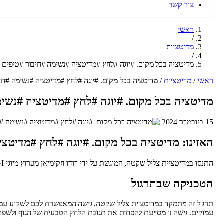
צור קשר
ראשי
/
מדיטציות
/
מדיטציה בכל מקום. #יוגה #לחץ #מדיטציה #נשימה #חיבור #טיפי
ראשי
/
מדיטציות
/
מדיטציה בכל מקום. #יוגה #לחץ #מדיטציה #נשימה #ח
מדיטציה בכל מקום. #יוגה #לחץ #מדיטציה #נשי
15 בנובמבר 2024
האזינו: מדיטציה בכל מקום. #יוגה #לחץ #מדיט
התנסו במדיטציית צליל שקטה, המוגשת על ידי דודו חקימיאן מערוץ מיוגי MEYOGI. תרגול זה, שאורכו אינו מצוין, מציע מרחב של שקט פנימי באמצעות מוזיקה מרגיעה, ללא צורך בהנחיה מילולית.
הטכניקה שבתרגול
תרגול זה מתמקד במדיטציית צליל שקטה, גישה המאפשרת לכם לשקוע עמוק
עמוקים. גישה זו מסייעת להפחית את תגובת הלחץ הטבעית של הגוף ולשפר א