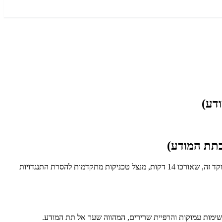
דע)
בתת המודע)
התחברו לגרסת העל שלכם וחוללו שינוי עמוק בביטחון העצמי ובדימוי העצמי שלכם באמצעות מדיטציית טרנספורמציה עצמית בדמיון מודרך. תרגול ממוקד זה, שאורכו 14 דקות, מנצל טכניקות מתקדמות להסרת התנגדויות