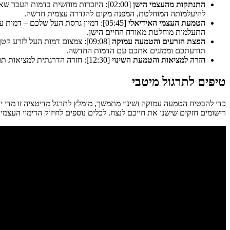
התנתקות מהעצמי הישן
[02:00]: היזכרות מוחשית בדמות העב
להיעלמותה המוחלטת, המפנה מקום להגדרה עצמית חדשה.
הטמעת העצמי האידיאלי
[05:45]: דמיון גרסת העל שלכם – ד
התעלמות מוחלטת מאורח החיים הישן.
הפצת הזרעים והטמעה עמוקה
[09:08]: צמצום דמות העל לזר
תודעתכם וממזגים אתכם עם הדמות החדשה.
חזרה למציאות והטמעת השינוי
[12:30]: חזרה הדרגתית למציאות תוך שמירה על חיבור לדמות החדשה. דמיון ההשפעה החיובית על הסביבה ועל הפעולות העתידיות.
טיפים לתרגול מיטבי
כדי להבטיח הטמעה עמוקה ושינוי מתמשך, מומלץ לתרגל מדיטציה זו מדי י
רישומים חזקים שישנו את חייכם לנצח. לכלים נוספים לחיזוק הדימוי העצמי 