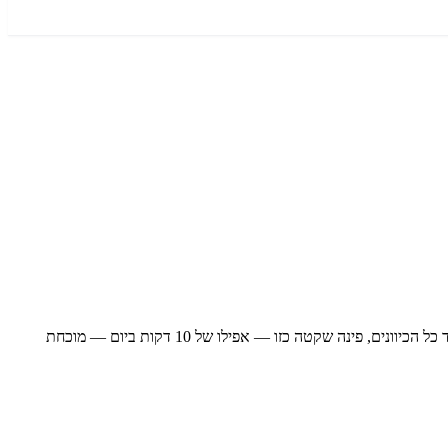
Relaxing music that will put you to sleep in 2 minutes. — תוכן רווחה שמזמין להאט, לנשום ולחזור לעצמי לרגע. בעידן של מידע אינסופי ולחצים מצד כל הכיוונים, פינה שקטה כזו — אפילו של 10 דקות ביום — מוכחת